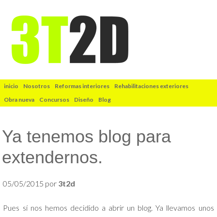
inicio
Nosotros
Reformas interiores
Rehabilitaciones exteriores
Obra nueva
Concursos
Diseño
Blog
Ya tenemos blog para
extendernos.
05/05/2015
por
3t2d
Pues sí nos hemos decidido a abrir un blog. Ya llevamos unos