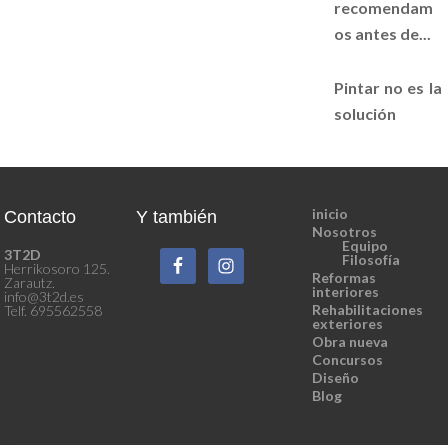
recomendam
os antes de...
Pintar no es la
solución
inicio
Contacto
Y también
Nosotros
Equipo
3T2D
Filosofía
Herrikosoro 125.
Reformas
Zarautz.
interiores
info@3t2d.es
Rehabilitaciones
Telf. 695562558
exteriores
Obra nueva
Concursos
Diseño
Blog