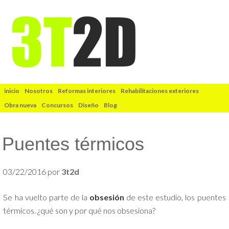
inicio
Nosotros
Reformas interiores
Rehabilitaciones exteriores
Obra nueva
Concursos
Diseño
Blog
Puentes térmicos
03/22/2016
por
3t2d
Se ha vuelto parte de la
obsesión
de este estudio, los puentes
térmicos. ¿qué son y por qué nos obsesiona?