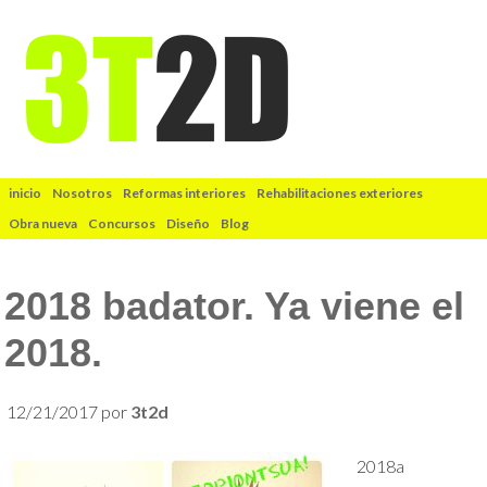
inicio
Nosotros
Reformas interiores
Rehabilitaciones exteriores
Obra nueva
Concursos
Diseño
Blog
2018 badator. Ya viene el
2018.
12/21/2017
por
3t2d
2018a