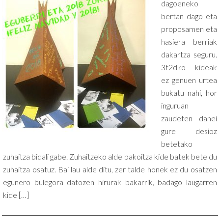
dagoeneko
bertan dago eta
proposamen eta
hasiera berriak
dakartza seguru.
3t2dko kideak
ez genuen urtea
bukatu nahi, hor
inguruan
zaudeten danei
gure desioz
betetako
zuhaitza bidali gabe. Zuhaitzeko alde bakoitza kide batek bete du
zuhaitza osatuz. Bai lau alde ditu, zer talde honek ez du osatzen
egunero bulegora datozen hirurak bakarrik, badago laugarren
kide […]