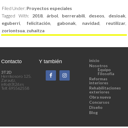
Filed Under:
Proyectos especiales
Tagged With:
2018
,
árbol
,
berrerabili
,
deseos
,
desioak
,
eguberri
,
felicitación
,
gabonak
,
navidad
,
reutilizar
,
zoriontsua
,
zuhaitza
inicio
Contacto
Y también
Nosotros
Equipo
3T2D
Filosofía
Herrikosoro 125.
Reformas
Zarautz.
interiores
info@3t2d.es
Rehabilitaciones
Telf. 695562558
exteriores
Obra nueva
Concursos
Diseño
Blog