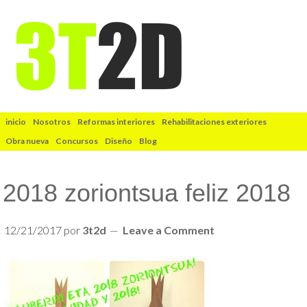
inicio
Nosotros
Reformas interiores
Rehabilitaciones exteriores
Obra nueva
Concursos
Diseño
Blog
2018 zoriontsua feliz 2018
12/21/2017
por
3t2d
Leave a Comment