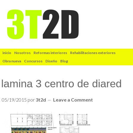
inicio
Nosotros
Reformas interiores
Rehabilitaciones exteriores
Obra nueva
Concursos
Diseño
Blog
lamina 3 centro de diared
05/19/2015
por
3t2d
Leave a Comment