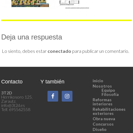
Deja una respuesta
Lo siento, debes estar
conectado
para publicar un comentario.
inicio
Contacto
Y también
Nosotros
Equipo
3T2D
Filosofía
Herrikosoro 125.
Reformas
Zarautz.
interiores
info@3t2d.es
Rehabilitaciones
Telf. 695562558
exteriores
Obra nueva
Concursos
Diseño