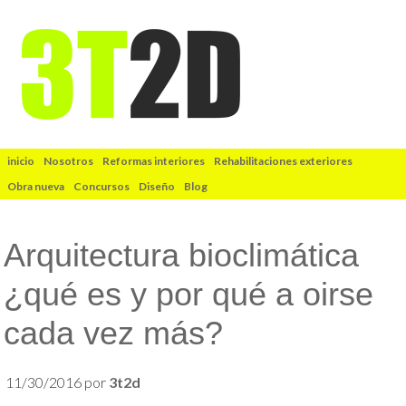
inicio
Nosotros
Reformas interiores
Rehabilitaciones exteriores
Obra nueva
Concursos
Diseño
Blog
Arquitectura bioclimática
¿qué es y por qué a oirse
cada vez más?
11/30/2016
por
3t2d