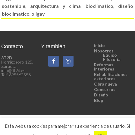
sostenible
,
arquitectura y clima
,
bioclimatico
,
diseño
bioclimatico
,
oligay
inicio
Contacto
Y también
Nosotros
Equipo
3T2D
Filosofía
Herrikosoro 125.
Reformas
Zarautz.
interiores
info@3t2d.es
Rehabilitaciones
Telf. 695562558
exteriores
Obra nueva
Concursos
Diseño
Blog
Esta web usa cookies para mejorar su experiencia de usuario. Si
© 2015
.3T2D. La arquitectura al servicio del cliente