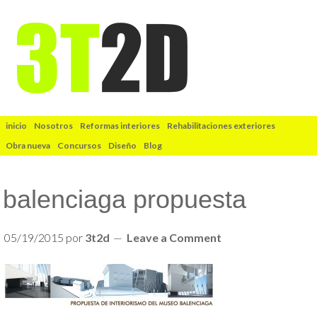
inicio
Nosotros
Reformas interiores
Rehabilitaciones exteriores
Obra nueva
Concursos
Diseño
Blog
balenciaga propuesta
05/19/2015
por
3t2d
Leave a Comment