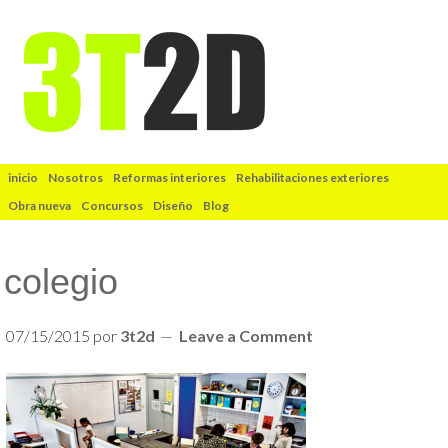
inicio
Nosotros
Reformas interiores
Rehabilitaciones exteriores
Obra nueva
Concursos
Diseño
Blog
colegio
07/15/2015
por
3t2d
Leave a Comment