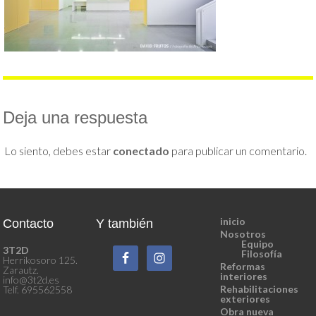
Deja una respuesta
Lo siento, debes estar
conectado
para publicar un comentario.
inicio
Contacto
Y también
Nosotros
Equipo
3T2D
Filosofía
Herrikosoro 125.
Reformas
Zarautz.
interiores
info@3t2d.es
Rehabilitaciones
Telf. 695562558
exteriores
Obra nueva