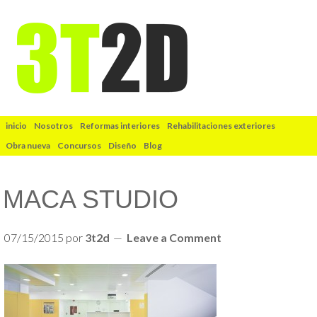
inicio
Nosotros
Reformas interiores
Rehabilitaciones exteriores
Obra nueva
Concursos
Diseño
Blog
MACA STUDIO
07/15/2015
por
3t2d
Leave a Comment