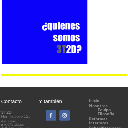
inicio
Contacto
Y también
Nosotros
Equipo
3T2D
Filosofía
Herrikosoro 125.
Reformas
Zarautz.
interiores
info@3t2d.es
Rehabilitaciones