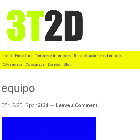
inicio
Nosotros
Reformas interiores
Rehabilitaciones exteriores
Obra nueva
Concursos
Diseño
Blog
equipo
05/15/2015
por
3t2d
Leave a Comment