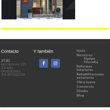
inicio
Contacto
Y también
Nosotros
Equipo
3T2D
Filosofía
Herrikosoro 125.
Reformas
Zarautz.
interiores
info@3t2d.es
Rehabilitaciones
Telf. 695562558
exteriores
Obra nueva
Concursos
Diseño
Blog