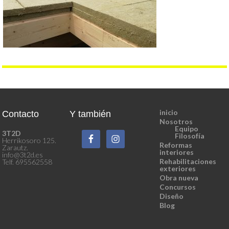
inicio
Contacto
Y también
Nosotros
Equipo
3T2D
Filosofía
Herrikosoro 125.
Reformas
Zarautz.
interiores
info@3t2d.es
Rehabilitaciones
Telf. 695562558
exteriores
Obra nueva
Concursos
Diseño
Blog