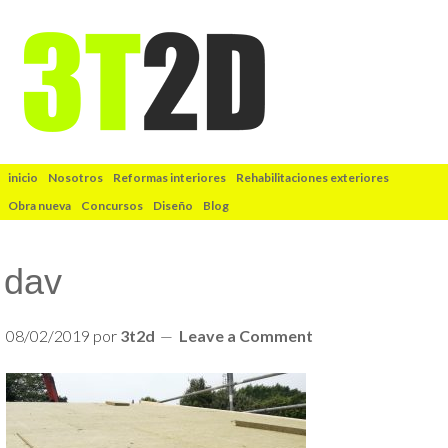
inicio
Nosotros
Reformas interiores
Rehabilitaciones exteriores
Obra nueva
Concursos
Diseño
Blog
dav
08/02/2019
por
3t2d
Leave a Comment