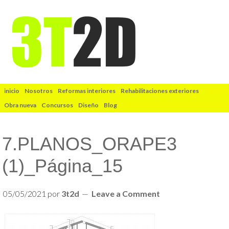
inicio
Nosotros
Reformas interiores
Rehabilitaciones exteriores
Obra nueva
Concursos
Diseño
Blog
7.PLANOS_ORAPE3
(1)_Página_15
05/05/2021
por
3t2d
Leave a Comment