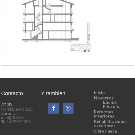
inicio
Contacto
Y también
Nosotros
Equipo
3T2D
Filosofía
Herrikosoro 125.
Reformas
Zarautz.
interiores
info@3t2d.es
Rehabilitaciones
Telf. 695562558
exteriores
Obra nueva