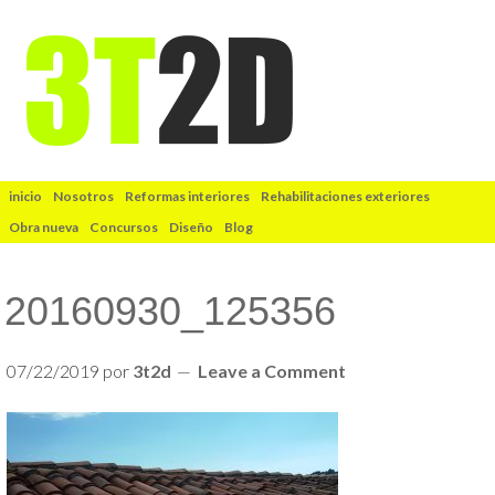
inicio
Nosotros
Reformas interiores
Rehabilitaciones exteriores
Obra nueva
Concursos
Diseño
Blog
20160930_125356
07/22/2019
por
3t2d
Leave a Comment