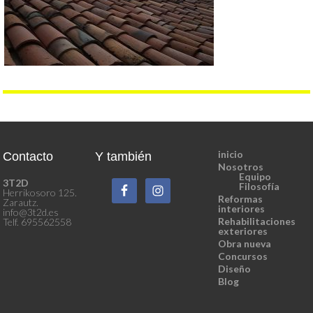
inicio
Contacto
Y también
Nosotros
Equipo
3T2D
Filosofía
Herrikosoro 125.
Reformas
Zarautz.
interiores
info@3t2d.es
Rehabilitaciones
Telf. 695562558
exteriores
Obra nueva
Concursos
Diseño
Blog