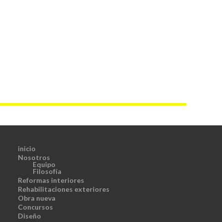
inicio
Nosotros
Equipo
Filosofía
Reformas interiores
Rehabilitaciones exteriores
Obra nueva
Concursos
Diseño