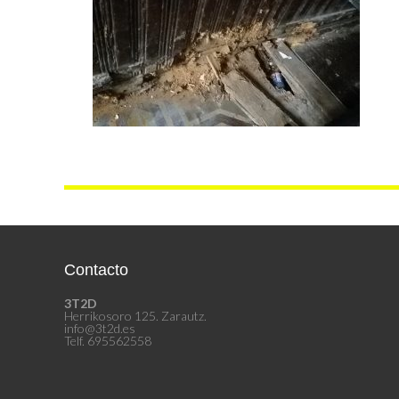
Contacto
3T2D
Herrikosoro 125. Zarautz.
info@3t2d.es
Telf. 695562558