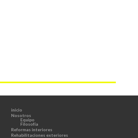
inicio
Nosotros
Equipo
Filosofía
Reformas interiores
Rehabilitaciones exteriores