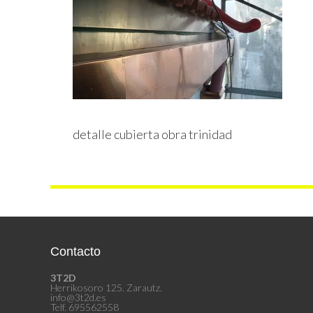
detalle cubierta obra trinidad
Contacto
3T2D
Herrikosoro 125. Zarautz.
info@3t2d.es
Telf. 695562558