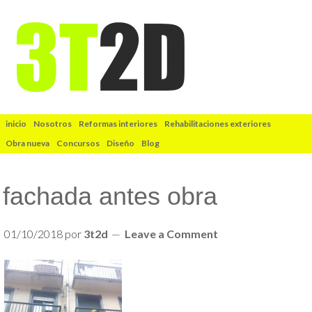
inicio
Nosotros
Reformas interiores
Rehabilitaciones exteriores
Obra nueva
Concursos
Diseño
Blog
fachada antes obra
01/10/2018
por
3t2d
Leave a Comment