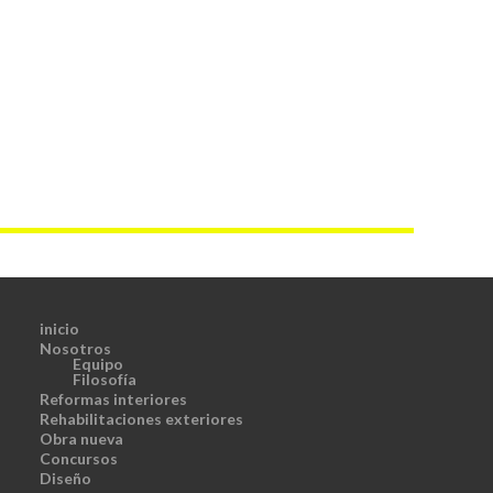
inicio
Nosotros
Equipo
Filosofía
Reformas interiores
Rehabilitaciones exteriores
Obra nueva
Concursos
Diseño