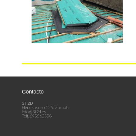
Contacto
3T2D
Herrikosoro 125. Zarautz.
info@3t2d.es
Telf. 695562558