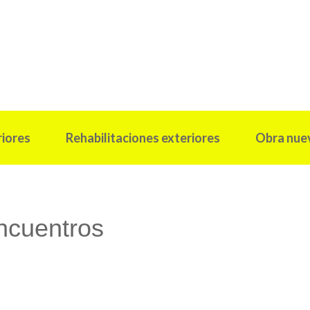
riores
Rehabilitaciones exteriores
Obra nue
ncuentros