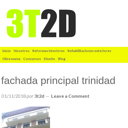
inicio
Nosotros
Reformas interiores
Rehabilitaciones exteriores
Obra nueva
Concursos
Diseño
Blog
fachada principal trinidad
01/11/2018
por
3t2d
Leave a Comment