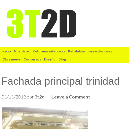
inicio
Nosotros
Reformas interiores
Rehabilitaciones exteriores
Obra nueva
Concursos
Diseño
Blog
Fachada principal trinidad
01/11/2018
por
3t2d
Leave a Comment