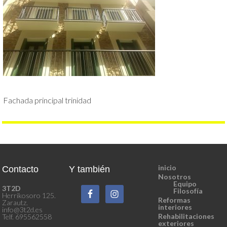
Fachada principal trinidad
inicio
Contacto
Y también
Nosotros
Equipo
3T2D
Filosofía
Herrikosoro 125.
Reformas
Zarautz.
interiores
info@3t2d.es
Rehabilitaciones
Telf. 695562558
exteriores