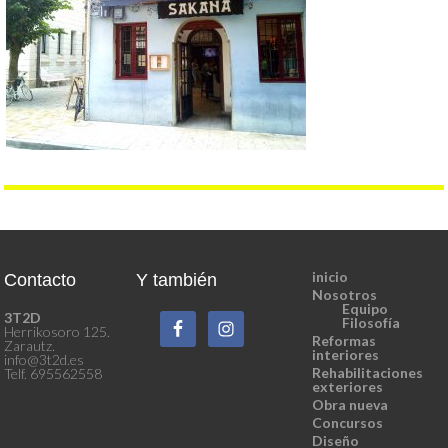
inicio
Contacto
Y también
Nosotros
Equipo
3T2D
Filosofía
Herrikosoro 125.
Reformas
Zarautz.
interiores
info@3t2d.es
Rehabilitaciones
Telf. 695562558
exteriores
Obra nueva
Concursos
Diseño