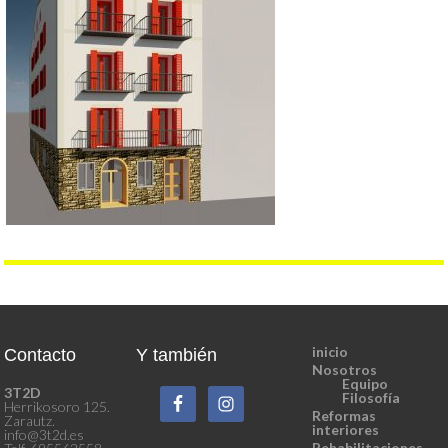
inicio
Contacto
Y también
Nosotros
Equipo
3T2D
Filosofía
Herrikosoro 125.
Reformas
Zarautz.
interiores
info@3t2d.es
Rehabilitaciones