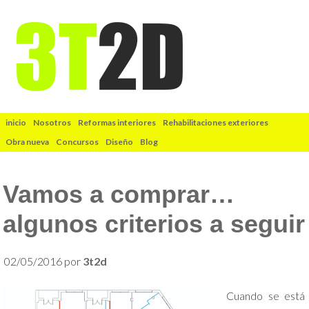
inicio
Nosotros
Reformas interiores
Rehabilitaciones exteriores
Obra nueva
Concursos
Diseño
Blog
Vamos a comprar…
algunos criterios a seguir
02/05/2016
por
3t2d
Cuando se está