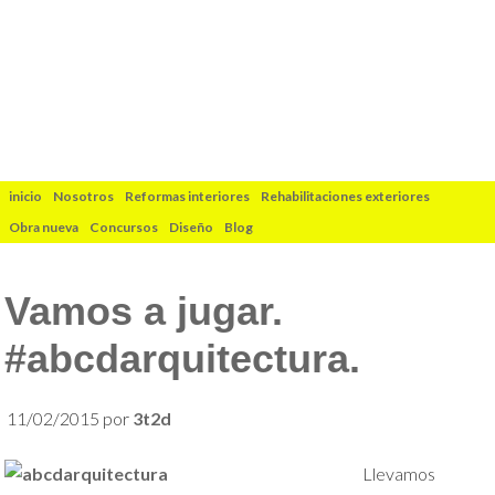
inicio
Nosotros
Reformas interiores
Rehabilitaciones exteriores
Obra nueva
Concursos
Diseño
Blog
Vamos a jugar.
#abcdarquitectura.
11/02/2015
por
3t2d
Llevamos