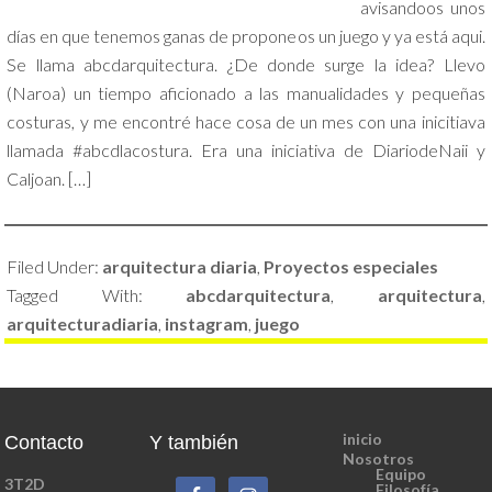
avisandoos unos
días en que tenemos ganas de proponeos un juego y ya está aqui.
Se llama abcdarquitectura. ¿De donde surge la idea? Llevo
(Naroa) un tiempo aficionado a las manualidades y pequeñas
costuras, y me encontré hace cosa de un mes con una inicitiava
llamada #abcdlacostura. Era una iniciativa de DiariodeNaii y
Caljoan. […]
Filed Under:
arquitectura diaria
,
Proyectos especiales
Tagged With:
abcdarquitectura
,
arquitectura
,
arquitecturadiaria
,
instagram
,
juego
inicio
Contacto
Y también
Nosotros
Equipo
3T2D
Filosofía