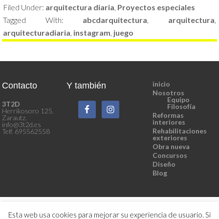
Filed Under:
arquitectura diaria
,
Proyectos especiales
Tagged With:
abcdarquitectura
,
arquitectura
,
arquitecturadiaria
,
instagram
,
juego
inicio
Contacto
Y también
Nosotros
Equipo
3T2D
Filosofía
Herrikosoro 125.
Reformas
Zarautz.
interiores
info@3t2d.es
Rehabilitaciones
Telf. 695562558
exteriores
Obra nueva
Concursos
Diseño
Blog
Esta web usa cookies para mejorar su experiencia de usuario. Si