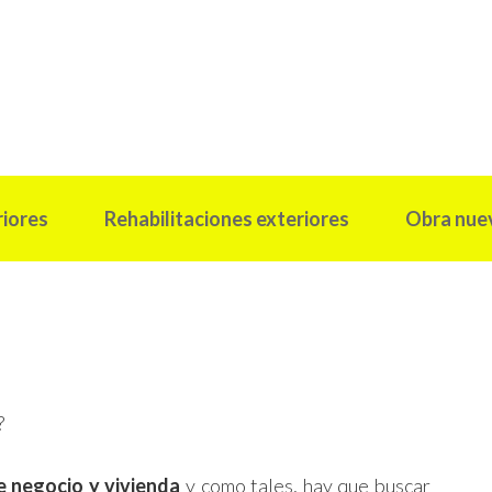
riores
Rehabilitaciones exteriores
Obra nue
?
re negocio y vivienda
y como tales, hay que buscar